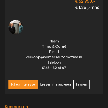
€ 62.950,-
€ 1.261,-mnd
Naam
Timo & Corné
E-mail
verkoop@somersautomotive.nl
Telefoon
0165 - 32 61 67
Ik heb interesse
Leasen / financieren
Inruilen
Ik heb interesse
Leasen / financieren
Inruilen
Kenmerken