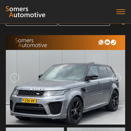
Terug naar overzicht
Terug naar overzicht
Terug naar overzicht
Terug naar overzicht
Home
Aanbod
Diensten
Boten
Over ons
Verkocht
Contact