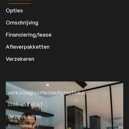
Opties
Omschrijving
Financiering/lease
Afleverpakketten
Verzekeren
verkoop@somersautomotive.nl
0165 - 32 61 67
Bezoek adres
Bosschendijk 195