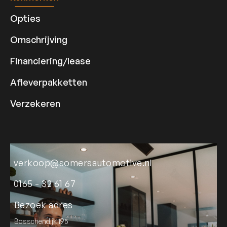
Opties
Omschrijving
Financiering/lease
Afleverpakketten
Verzekeren
verkoop@somersautomotive.nl
0165 - 32 61 67
Bezoek adres
Bosschendijk 195