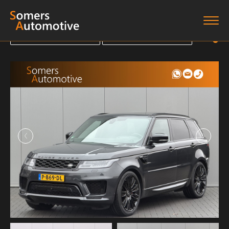
Terug naar overzicht
Terug naar overzicht
Terug naar overzicht
Terug naar overzicht
Home
Aanbod
Diensten
Boten
Over ons
Verkocht
Contact