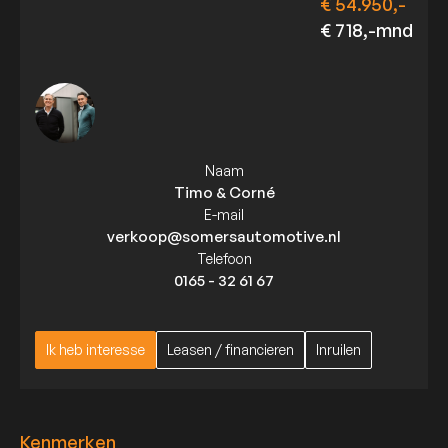
€ 54.950,-
€ 718,-mnd
Naam
Timo & Corné
E-mail
verkoop@somersautomotive.nl
Telefoon
0165 - 32 61 67
Ik heb interesse
Leasen / financieren
Inruilen
Ik heb interesse
Leasen / financieren
Inruilen
Kenmerken