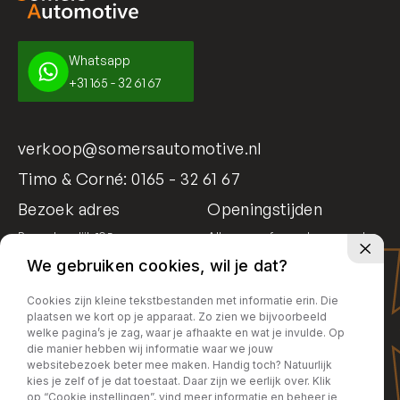
Whatsapp
+31 165 - 32 61 67
verkoop@somersautomotive.nl
Timo & Corné:
0165 - 32 61 67
Bezoek adres
Openingstijden
Bosschendijk 195
Alleen op afspraak geopend
4731 DD Oudenbosch
We gebruiken cookies, wil je dat?
Cookies zijn kleine tekstbestanden met informatie erin. Die
plaatsen we kort op je apparaat. Zo zien we bijvoorbeeld
welke pagina’s je zag, waar je afhaakte en wat je invulde. Op
die manier hebben wij informatie waar we jouw
websitebezoek beter mee maken. Handig toch? Natuurlijk
kies je zelf of je dat toestaat. Daar zijn we eerlijk over. Klik
op “Cookie instellingen”, vind meer informatie en beheer je