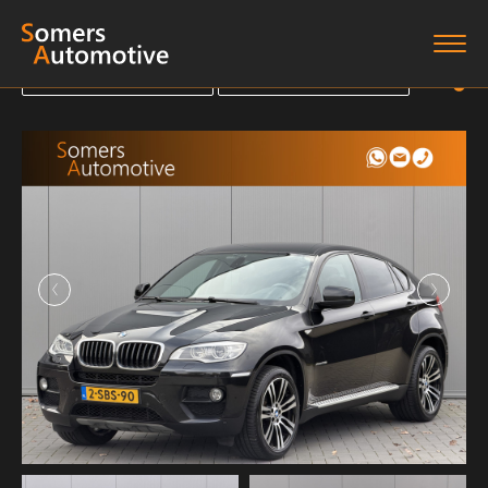
Terug naar overzicht
Terug naar overzicht
Terug naar overzicht
Terug naar overzicht
Home
Aanbod
Diensten
Boten
Over ons
Verkocht
Contact