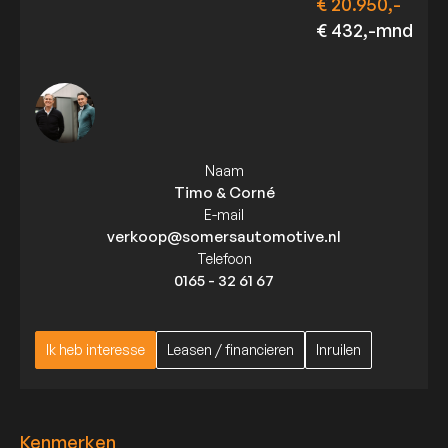
€ 20.950,-
€ 432,-mnd
Naam
Timo & Corné
E-mail
verkoop@somersautomotive.nl
Telefoon
0165 - 32 61 67
Ik heb interesse
Leasen / financieren
Inruilen
Ik heb interesse
Leasen / financieren
Inruilen
Kenmerken