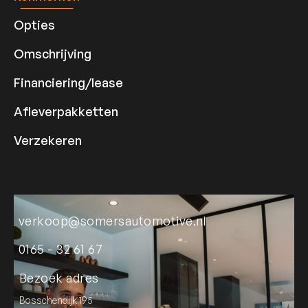
Opties
Omschrijving
Financiering/lease
Afleverpakketten
Verzekeren
verkoop@somersautomotive.nl
0165 - 32 61 67
Bezoek adres
Bosschendijk 195