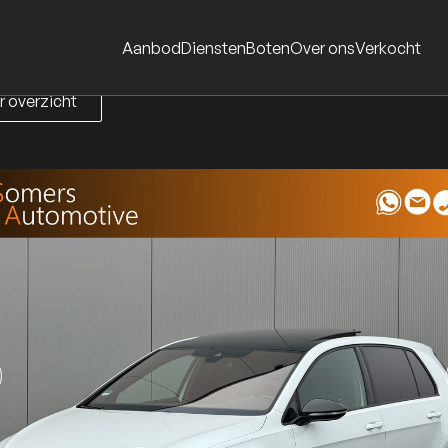
Aanbod
Diensten
Boten
Over ons
Verkocht
r overzicht
r overzicht