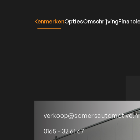
Kenmerken
Opties
Omschrijving
Financi
verkoop@somersautomotive.nl
0165 - 32 61 67