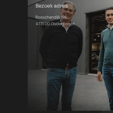
Bezoek adres
Bosschendijk 195
4731 DD Oudenbosch