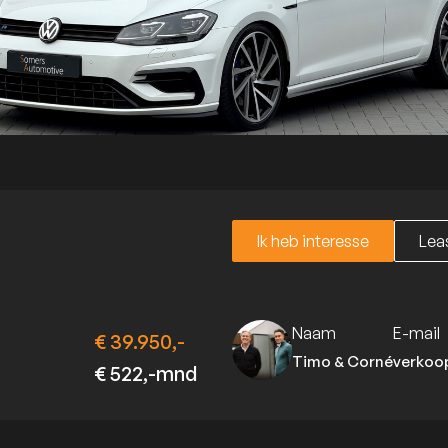
Ik heb interesse
Leas
Ik heb interesse
Leas
Naam
E-mail
€ 39.950,-
Timo & Corné
verkoo
€ 522,-mnd