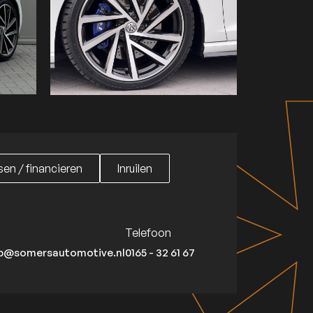
en / financieren
Inruilen
en / financieren
Inruilen
Telefoon
p@somersautomotive.nl
0165 - 32 61 67