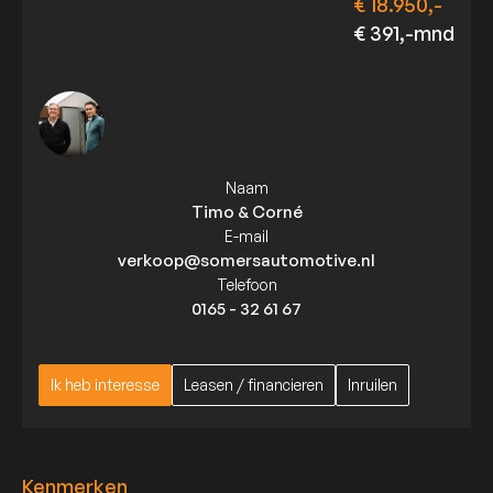
€ 18.950,-
€ 391,-mnd
Naam
Timo & Corné
E-mail
verkoop@somersautomotive.nl
Telefoon
0165 - 32 61 67
Ik heb interesse
Leasen / financieren
Inruilen
Ik heb interesse
Leasen / financieren
Inruilen
Kenmerken