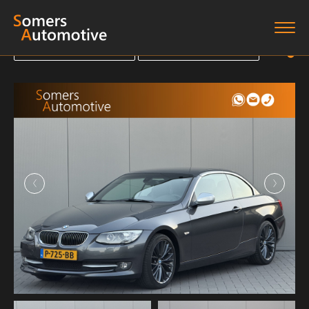
Terug naar overzicht
Terug naar overzicht
Terug naar overzicht
Terug naar overzicht
Home
Aanbod
Diensten
Boten
Over ons
Verkocht
Contact