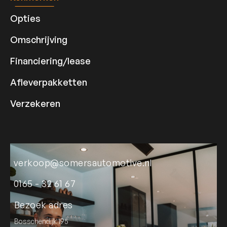
Opties
Omschrijving
Financiering/lease
Afleverpakketten
Verzekeren
verkoop@somersautomotive.nl
0165 - 32 61 67
Bezoek adres
Bosschendijk 195