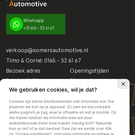
Whatsapp
+31 165 - 32 61 67
verkoop@somersautomotive.nl
Timo & Corné:
0165 - 32 61 67
Bezoek adres
Openingstijden
Bosschendijk 195
Alleen op afspraak geopend
4731 DD Oudenbosch
We gebruiken cookies, wil je dat?
Cookies zijn kleine tekstbestanden met informatie erin. Die
plaatsen we kort op je apparaat. Zo zien we bijvoorbeeld
welke pagina’s je zag, waar je afhaakte en wat je invulde. Op
die manier hebben wij informatie waar we jouw
websitebezoek beter mee maken. Handig toch? Natuurlijk
kies je zelf of je dat toestaat. Daar zijn we eerlijk over. Klik
op “Cookie instellingen”, vind meer informatie en beheer je