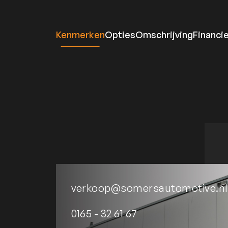
Kenmerken
Opties
Omschrijving
Financi
verkoop@somersautomotive.nl
0165 - 32 61 67