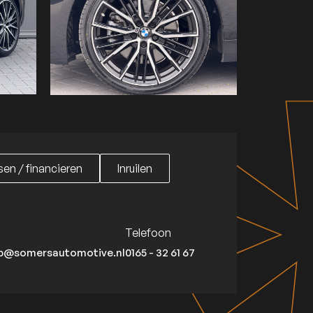
en / financieren
Inruilen
en / financieren
Inruilen
Telefoon
p@somersautomotive.nl
0165 - 32 61 67