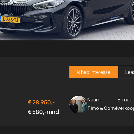
Ik heb interesse
Leas
Ik heb interesse
Leas
Naam
E-mail
€ 28.950,-
Timo & Corné
verkoo
€ 580,-mnd