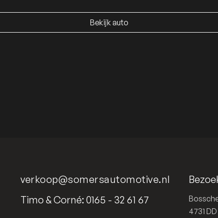
Bekijk auto
Bekijk auto
verkoop@somersautomotive.nl
Bezoe
Timo & Corné:
0165 - 32 61 67
Bossche
4731 D