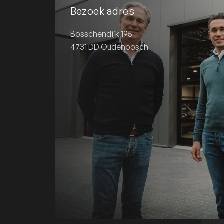
Bezoek adres
Bosschendijk 195
4731 DD Oudenbosch