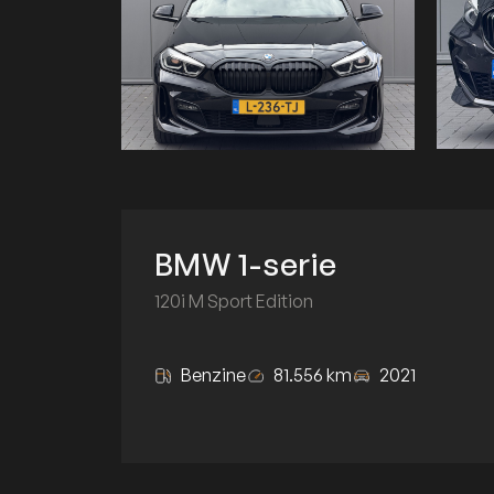
BMW 1-serie
120i M Sport Edition
Benzine
81.556 km
2021