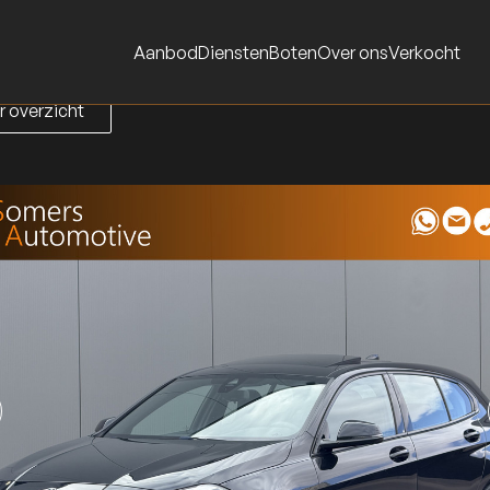
Aanbod
Diensten
Boten
Over ons
Verkocht
r overzicht
r overzicht