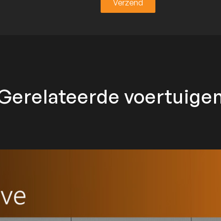
Verzend
Verzend
Gerelateerde voertuige