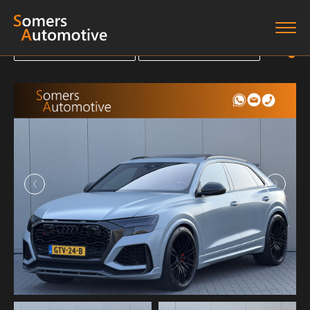
Terug naar overzicht
Terug naar overzicht
Terug naar overzicht
Terug naar overzicht
Home
Aanbod
Diensten
Boten
Over ons
Verkocht
Contact