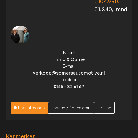
€ 104.950,-
€ 1.340,-mnd
Naam
Timo & Corné
E-mail
verkoop@somersautomotive.nl
Telefoon
0165 - 32 61 67
Ik heb interesse
Leasen / financieren
Inruilen
Ik heb interesse
Leasen / financieren
Inruilen
Kenmerken