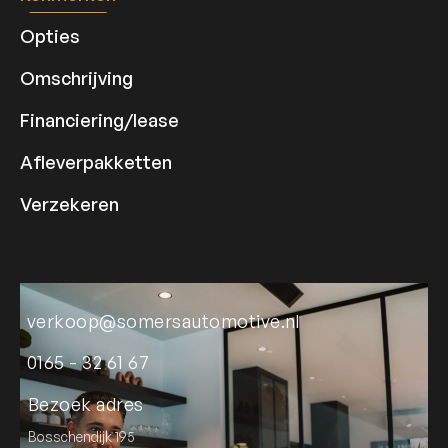
Opties
Omschrijving
Financiering/lease
Afleverpakketten
Verzekeren
verkoop@somersautomotive.nl
0165 - 32 61 67
Bezoek adres
Bosschendijk 195