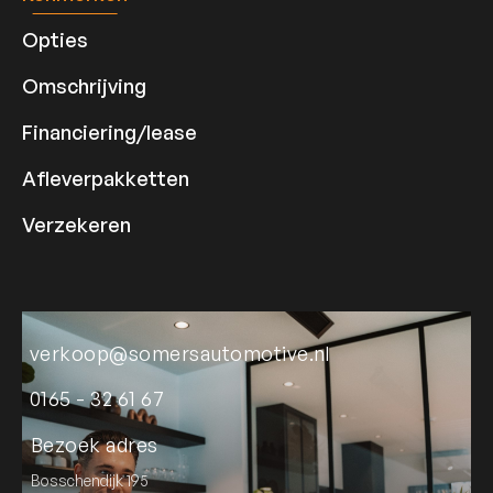
Opties
Omschrijving
Financiering/lease
Afleverpakketten
Verzekeren
verkoop@somersautomotive.nl
0165 - 32 61 67
Bezoek adres
Bosschendijk 195