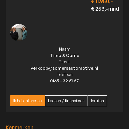
€ 11.950,-
€ 253,-mnd
Naam
Timo & Corné
E-mail
verkoop@somersautomotive.nl
Telefoon
0165 - 32 61 67
Ik heb interesse
Leasen / financieren
Inruilen
Ik heb interesse
Leasen / financieren
Inruilen
Kenmerken