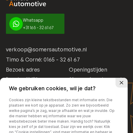
Whatsapp
+31 165 - 32 61 67
verkoop@somersautomotive.nl
Timo & Corné:
0165 - 32 61 67
Bezoek adres
Openingstijden
Bosschendijk 195
Alleen op afspraak geopend
4731 DD Oudenbosch
We gebruiken cookies, wil je dat?
Cookies zijn kleine tekstbestanden met informatie erin. Die
plaatsen we kort op je apparaat. Zo zien we bijvoorbeeld
welke pagina’s je zag, waar je afhaakte en wat je invulde. Op
die manier hebben wij informatie waar we jouw
websitebezoek beter mee maken. Handig toch? Natuurlijk
kies je zelf of je dat toestaat. Daar zijn we eerlijk over. Klik
op “Cookie instellingen”, vind meer informatie en beheer je