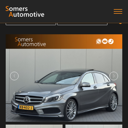
Terug naar overzicht
Terug naar overzicht
Terug naar overzicht
Terug naar overzicht
Home
Aanbod
Diensten
Boten
Over ons
Verkocht
Contact