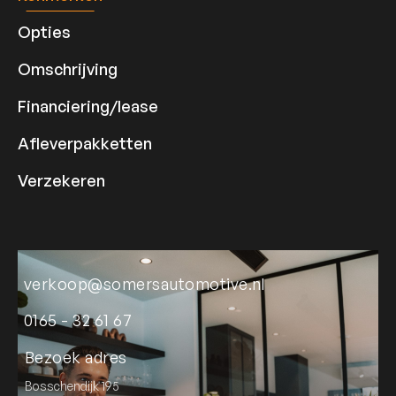
Opties
Omschrijving
Financiering/lease
Afleverpakketten
Verzekeren
verkoop@somersautomotive.nl
0165 - 32 61 67
Bezoek adres
Bosschendijk 195