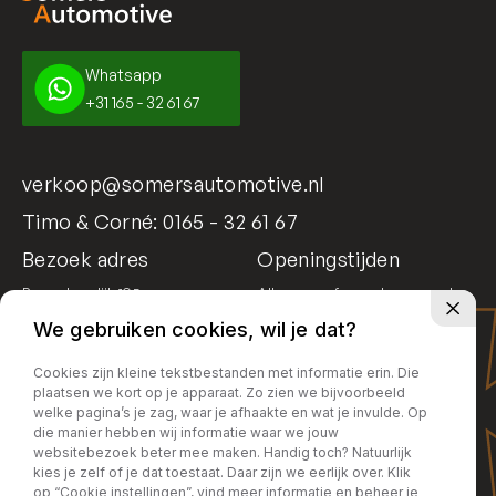
Whatsapp
+31 165 - 32 61 67
verkoop@somersautomotive.nl
Timo & Corné:
0165 - 32 61 67
Bezoek adres
Openingstijden
Bosschendijk 195
Alleen op afspraak geopend
4731 DD Oudenbosch
We gebruiken cookies, wil je dat?
Cookies zijn kleine tekstbestanden met informatie erin. Die
plaatsen we kort op je apparaat. Zo zien we bijvoorbeeld
welke pagina’s je zag, waar je afhaakte en wat je invulde. Op
die manier hebben wij informatie waar we jouw
websitebezoek beter mee maken. Handig toch? Natuurlijk
kies je zelf of je dat toestaat. Daar zijn we eerlijk over. Klik
op “Cookie instellingen”, vind meer informatie en beheer je