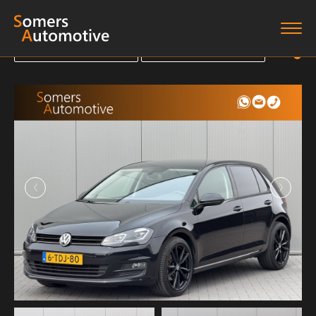
Terug naar overzicht
Terug naar overzicht
Terug naar overzicht
Terug naar overzicht
Home
Aanbod
Diensten
Boten
Over ons
Verkocht
Contact