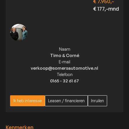
€ 7.950,-
€ 177,-mnd
Naam
Timo & Corné
E-mail
verkoop@somersautomotive.nl
Telefoon
0165 - 32 61 67
Ik heb interesse
Leasen / financieren
Inruilen
Ik heb interesse
Leasen / financieren
Inruilen
Kenmerken