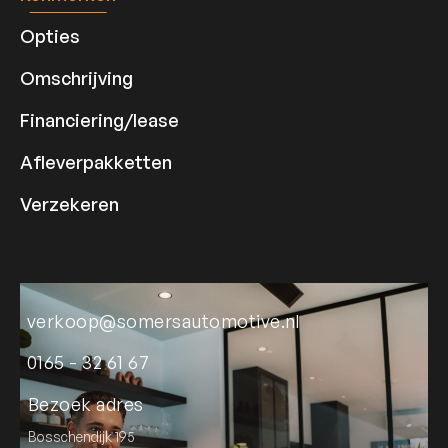
Opties
Omschrijving
Financiering/lease
Afleverpakketten
Verzekeren
verkoop@somersautomotive.nl
0165 - 32 61 67
Bezoek adres
Bosschendijk 195