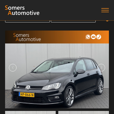
Terug naar overzicht
Terug naar overzicht
Terug naar overzicht
Terug naar overzicht
Home
Aanbod
Diensten
Boten
Over ons
Verkocht
Contact