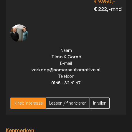
€ 9.950,-
€ 222,-mnd
Naam
Timo & Corné
E-mail
verkoop@somersautomotive.nl
Telefoon
0165 - 32 61 67
Ik heb interesse
Leasen / financieren
Inruilen
Ik heb interesse
Leasen / financieren
Inruilen
Kenmerken