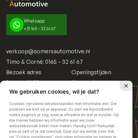
Whatsapp
+31 165 - 32 61 67
verkoop@somersautomotive.nl
Timo & Corné:
0165 - 32 61 67
Bezoek adres
Openingstijden
Bosschendijk 195
Alleen op afspraak geopend
4731 DD Oudenbosch
We gebruiken cookies, wil je dat?
Cookies zijn kleine tekstbestanden met informatie erin. Die
plaatsen we kort op je apparaat. Zo zien we bijvoorbeeld
welke pagina’s je zag, waar je afhaakte en wat je invulde. Op
die manier hebben wij informatie waar we jouw
websitebezoek beter mee maken. Handig toch? Natuurlijk
kies je zelf of je dat toestaat. Daar zijn we eerlijk over. Klik
op “Cookie instellingen”, vind meer informatie en beheer je